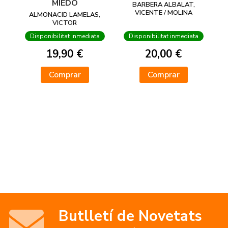
MIEDO
BARBERA ALBALAT,
VICENTE / MOLINA
ALMONACID LAMELAS,
COLOMER, FÉLIX /
VICTOR
MARTÍNEZ AUÑÓN, LOLA
Disponibilitat inmediata
Disponibilitat inmediata
/ AILATAN, HENRY
19,90 €
20,00 €
Comprar
Comprar
Butlletí de Novetats