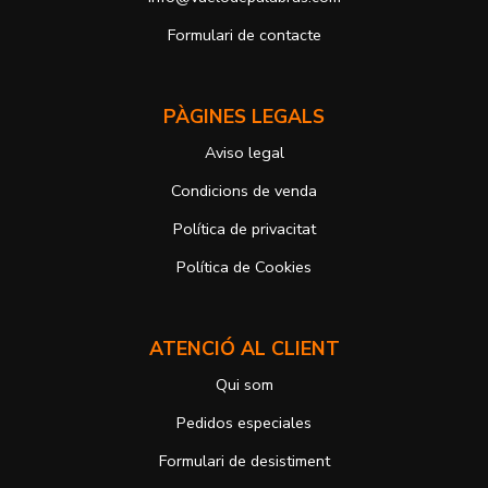
b) Derecho a presentar una reclamación ante la Autoridad de
control si no ha obtenido satisfacción en el ejercicio de sus
Formulari de contacte
derechos, en este caso, ante la Agencia Española de protección de
datos
https://www.aepd.es
Puede ejercer estos derechos mediante el envío de un correo
PÀGINES LEGALS
electrónico o de correo postal, ambos con la fotocopia del DNI del
titular, incorporada o anexada:
Aviso legal
Responsable del tratamiento: Antonio José Alcolea Navarro
Dirección postal: Avenida Giorgeta 22, Bajo
Condicions de venda
Dirección electrónica:
info@vuelodepalabras.com
Política de privacitat
Si desea ampliar información sobre la política de privacidad de
nuestra empresa, puede hacerlo en el siguiente enlace:
Política de Cookies
https://www.vuelodepalabras.com/va/politica-de-privacidad
ATENCIÓ AL CLIENT
Qui som
Pedidos especiales
Formulari de desistiment