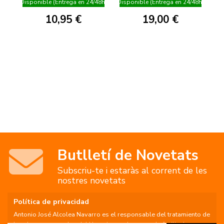
Disponible (Entrega en 24/48h)
Disponible (Entrega en 24/48h)
10,95 €
19,00 €
Butlletí de Novetats
Subscriu-te i estaràs al corrent de les
nostres novetats
Política de privacidad
Antonio José Alcolea Navarro es el responsable del tratamiento de