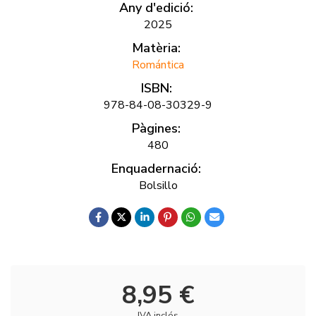
Any d'edició:
2025
Matèria:
Romántica
ISBN:
978-84-08-30329-9
Pàgines:
480
Enquadernació:
Bolsillo
8,95 €
IVA inclós