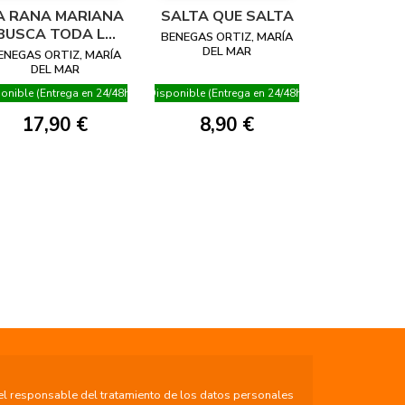
A RANA MARIANA
SALTA QUE SALTA
BUSCA TODA LA
BENEGAS ORTIZ, MARÍA
SEMANA
DEL MAR
ENEGAS ORTIZ, MARÍA
DEL MAR
onible (Entrega en 24/48h)
Disponible (Entrega en 24/48h)
17,90 €
8,90 €
el responsable del tratamiento de los datos personales