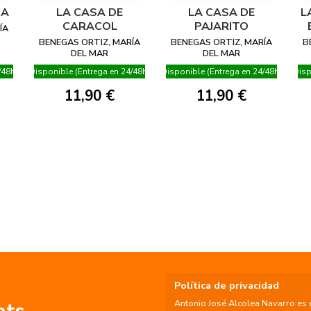
NA
LA CASA DE
LA CASA DE
L
CARACOL
PAJARITO
ÍA
BENEGAS ORTIZ, MARÍA
BENEGAS ORTIZ, MARÍA
B
DEL MAR
DEL MAR
/48h)
Disponible (Entrega en 24/48h)
Disponible (Entrega en 24/48h)
Disp
11,90 €
11,90 €
Política de privacidad
Antonio José Alcolea Navarro es 