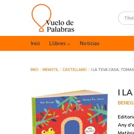
Inici
Llibres
Noticias
INICI
INFANTIL
CASTELLANO
I LA TEVA CASA, TOMA
I L
BENEG
Editori
Any d'e
Matèri