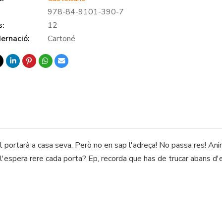
978-84-9101-390-7
s:
12
ernació:
Cartoné
 portarà a casa seva. Però no en sap l'adreça! No passa res! Ani
 l'espera rere cada porta? Ep, recorda que has de trucar abans d'e