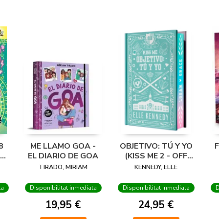
8
ME LLAMO GOA -
OBJETIVO: TÚ Y YO
EN
EL DIARIO DE GOA
(KISS ME 2 - OFF
A
CAMPUS 2) -
TIRADO, MIRIAM
KENNEDY, ELLE
EDICIÓN ESPECIAL
EN TAPA DURA
ta
Disponibilitat inmediata
Disponibilitat inmediata
D
CON
19,95 €
24,95 €