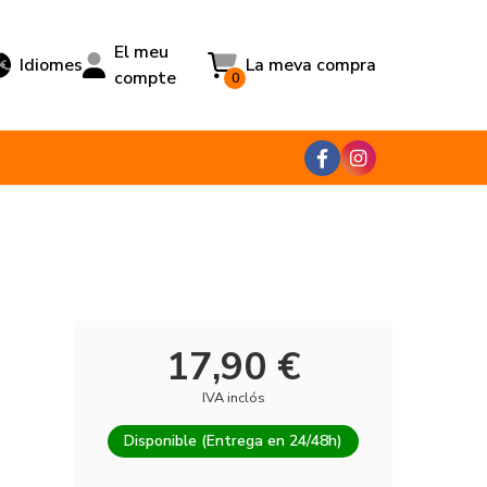
El meu
Idiomes
La meva compra
compte
0
17,90 €
IVA inclós
Disponible (Entrega en 24/48h)