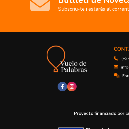
Butlletí de Novet
Subscriu-te i estaràs al corren
CONT
(+3
inf
For
Proyecto financiado por l