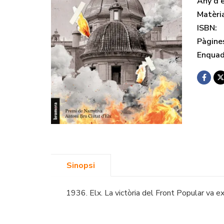
Any d'e
Matèri
ISBN:
Pàgine
Enquad
Sinopsi
1936. Elx. La victòria del Front Popular va ex