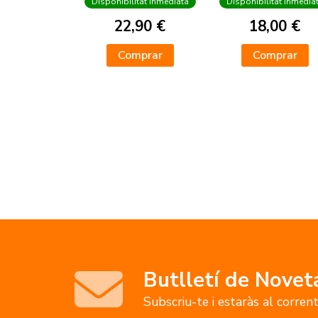
Disponibilitat inmediata
Disponibilitat inmedia
22,90 €
18,00 €
Comprar
Comprar
Butlletí de Novet
Subscriu-te i estaràs al corren