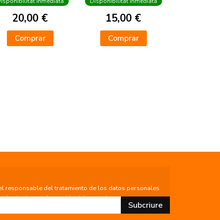
isponibilitat inmediata
Disponibilitat inmediata
20,00 €
15,00 €
Comprar
Comprar
el responsable del tratamiento de los datos personales
ita la siguiente información del tratamiento:
 relación de envío de comunicaciones y noticias sobre
los usuarios que decidan suscribirse a nuestro boletín.