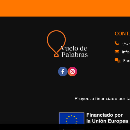
CONT
(+3
inf
For
Proyecto financiado por l