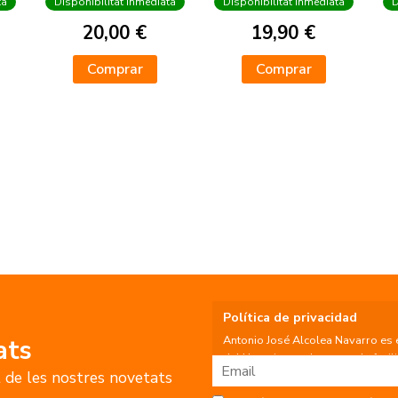
ta
Disponibilitat inmediata
Disponibilitat inmediata
D
20,00 €
19,90 €
Comprar
Comprar
Política de privacidad
Antonio José Alcolea Navarro es 
ats
del Usuario, por lo que se le facil
t de les nostres novetats
Fin del tratamiento: mantener una
nuestros servicios y productos a 