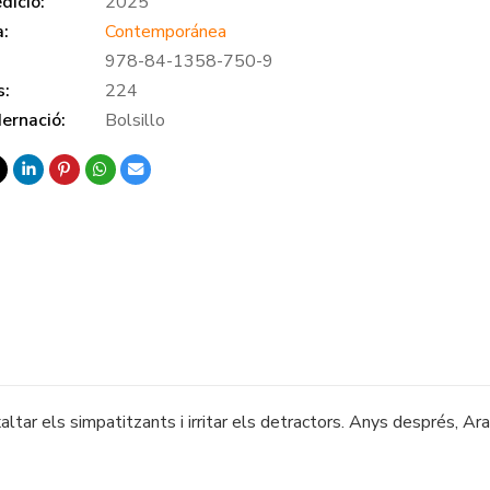
dició:
2025
a:
Contemporánea
978-84-1358-750-9
s:
224
ernació:
Bolsillo
altar els simpatitzants i irritar els detractors. Anys després, Ar