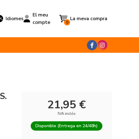
El meu
Idiomes
La meva compra
compte
0
S.
21,95 €
IVA inclós
Disponible (Entrega en 24/48h)