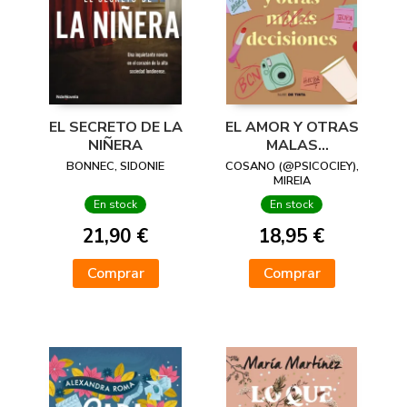
EL SECRETO DE LA
EL AMOR Y OTRAS
NIÑERA
MALAS
DECISIONES
BONNEC, SIDONIE
COSANO (@PSICOCIEY),
MIREIA
En stock
En stock
21,90 €
18,95 €
Comprar
Comprar