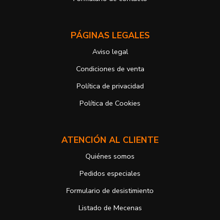
derechos, en este caso, ante la Agencia Española de protección de
datos
https://www.aepd.es
Puede ejercer estos derechos mediante el envío de un correo
PÁGINAS LEGALES
electrónico o de correo postal, ambos con la fotocopia del DNI del
titular, incorporada o anexada:
Aviso legal
Responsable del tratamiento: Antonio José Alcolea Navarro
Dirección postal: Avenida Giorgeta 22, Bajo
Condiciones de venta
Dirección electrónica:
info@vuelodepalabras.com
Política de privacidad
Si desea ampliar información sobre la política de privacidad de
nuestra empresa, puede hacerlo en el siguiente enlace:
Política de Cookies
https://www.vuelodepalabras.com/es/politica-de-privacidad
ATENCIÓN AL CLIENTE
Quiénes somos
Pedidos especiales
Formulario de desistimiento
Listado de Mecenas