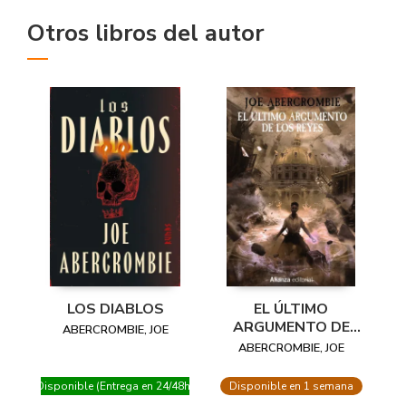
Otros libros del autor
LOS DIABLOS
EL ÚLTIMO
ARGUMENTO DE
ABERCROMBIE, JOE
LOS REYES
ABERCROMBIE, JOE
Disponible (Entrega en 24/48h)
Disponible en 1 semana