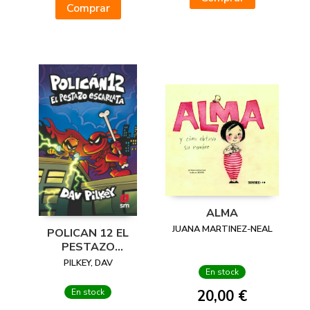
Comprar
ALMA
JUANA MARTINEZ-NEAL
POLICAN 12 EL
PESTAZO
ESCARLATA
PILKEY, DAV
En stock
20,00 €
En stock