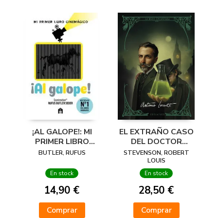
¡AL GALOPE!: MI
EL EXTRAÑO CASO
PRIMER LIBRO
DEL DOCTOR
CINEMAGICO
JEKYLL Y EL SEÑOR
BUTLER, RUFUS
STEVENSON, ROBERT
HYDE
LOUIS
En stock
En stock
14,90 €
28,50 €
Comprar
Comprar