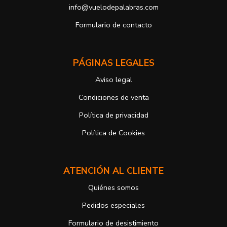
info@vuelodepalabras.com
b) Derecho a presentar una reclamación ante la Autoridad de
control si no ha obtenido satisfacción en el ejercicio de sus
Formulario de contacto
derechos, en este caso, ante la Agencia Española de protección de
datos
https://www.aepd.es
Puede ejercer estos derechos mediante el envío de un correo
PÁGINAS LEGALES
electrónico o de correo postal, ambos con la fotocopia del DNI del
titular, incorporada o anexada:
Aviso legal
Responsable del tratamiento: Antonio José Alcolea Navarro
Dirección postal: Avenida Giorgeta 22, Bajo
Condiciones de venta
Dirección electrónica:
info@vuelodepalabras.com
Política de privacidad
Si desea ampliar información sobre la política de privacidad de
nuestra empresa, puede hacerlo en el siguiente enlace:
Política de Cookies
https://www.vuelodepalabras.com/es/politica-de-privacidad
ATENCIÓN AL CLIENTE
Quiénes somos
Pedidos especiales
Formulario de desistimiento