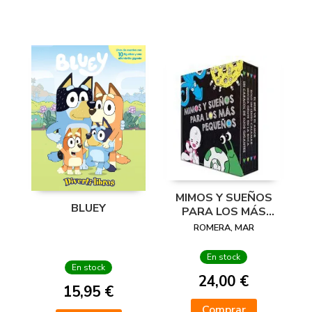
MIMOS Y SUEÑOS
BLUEY
PARA LOS MÁS
PEQUEÑOS
ROMERA, MAR
En stock
En stock
24,00 €
15,95 €
Comprar