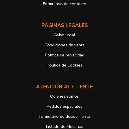
control si no ha obtenido satisfacción en el ejercicio de sus
Formulario de contacto
derechos, en este caso, ante la Agencia Española de protección de
datos
https://www.aepd.es
Puede ejercer estos derechos mediante el envío de un correo
PÁGINAS LEGALES
electrónico o de correo postal, ambos con la fotocopia del DNI del
titular, incorporada o anexada:
Aviso legal
Responsable del tratamiento: Antonio José Alcolea Navarro
Dirección postal: Avenida Giorgeta 22, Bajo
Condiciones de venta
Dirección electrónica:
info@vuelodepalabras.com
Política de privacidad
Si desea ampliar información sobre la política de privacidad de
nuestra empresa, puede hacerlo en el siguiente enlace:
Política de Cookies
https://www.vuelodepalabras.com/es/politica-de-privacidad
ATENCIÓN AL CLIENTE
Quiénes somos
Pedidos especiales
Formulario de desistimiento
Listado de Mecenas