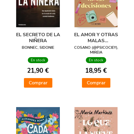
EL SECRETO DE LA
EL AMOR Y OTRAS
NIÑERA
MALAS
DECISIONES
BONNEC, SIDONIE
COSANO (@PSICOCIEY),
MIREIA
En stock
En stock
21,90 €
18,95 €
Comprar
Comprar