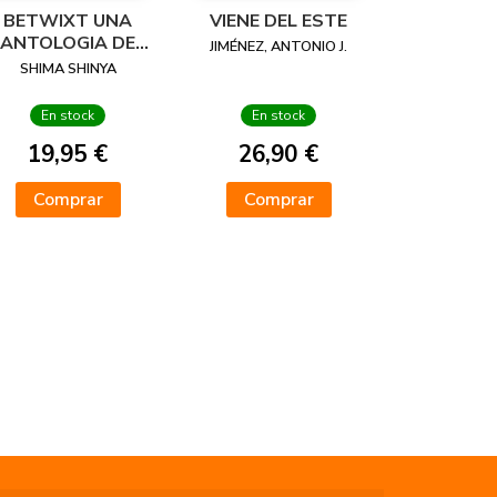
BETWIXT UNA
VIENE DEL ESTE
ANTOLOGIA DE
JIMÉNEZ, ANTONIO J.
MANGA DE
SHIMA SHINYA
TERROR
En stock
En stock
19,95 €
26,90 €
Comprar
Comprar