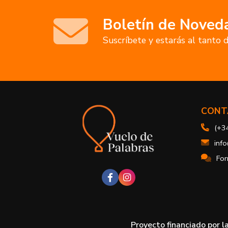
Boletín de Noved
Suscríbete y estarás al tanto
CONT
(+3
inf
For
Proyecto financiado por l