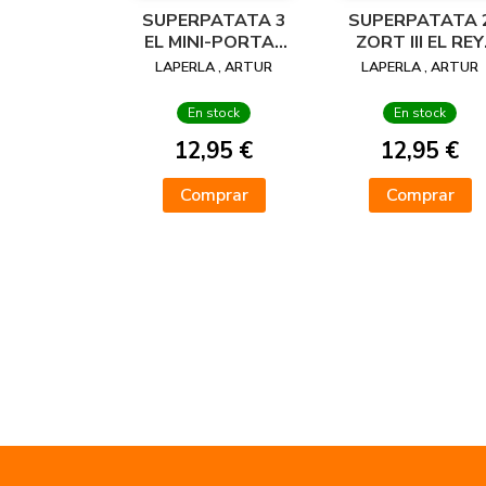
SUPERPATATA 3
SUPERPATATA 
EL MINI-PORTAL
ZORT III EL REY
TEMPORAL
EXTRATERREST
LAPERLA , ARTUR
LAPERLA , ARTUR
En stock
En stock
12,95 €
12,95 €
Comprar
Comprar