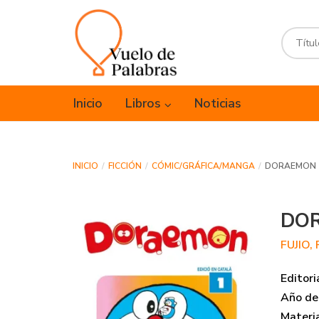
Inicio
Libros
Noticias
INICIO
FICCIÓN
CÓMIC/GRÁFICA/MANGA
DORAEMON
DO
FUJIO, 
Editori
Año de 
Materi