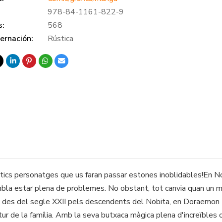
978-84-1161-822-9
s:
568
ernación:
Rústica
tics personatges que us faran passar estones inoblidables!En N
mbla estar plena de problemes. No obstant, tot canvia quan un m
 des del segle XXII pels descendents del Nobita, en Doraemon té
 futur de la família. Amb la seva butxaca màgica plena d'increïbles