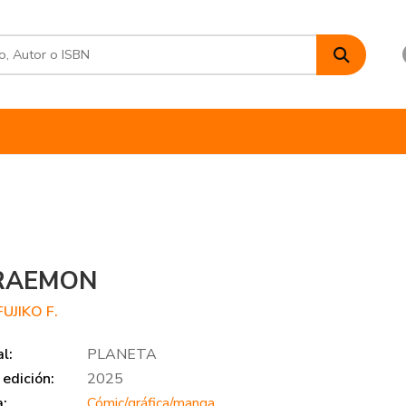
RAEMON
FUJIKO F.
al:
PLANETA
edición:
2025
a:
Cómic/gráfica/manga