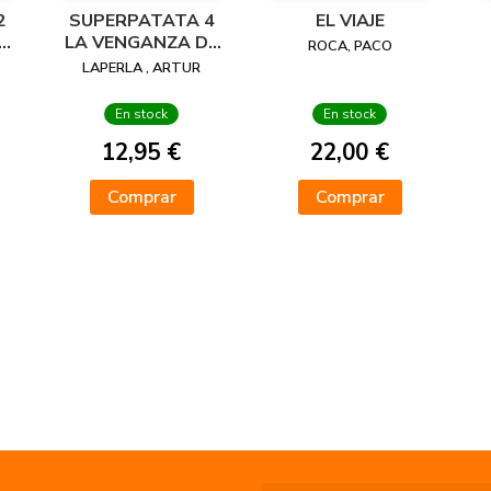
2
SUPERPATATA 4
EL VIAJE
LA VENGANZA DE
ROCA, PACO
RE
MALICIA LA
LAPERLA , ARTUR
MALIGNA
En stock
En stock
12,95 €
22,00 €
Comprar
Comprar