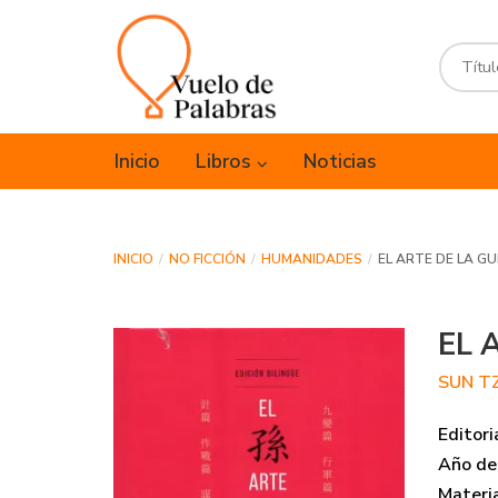
Inicio
Libros
Noticias
INICIO
NO FICCIÓN
HUMANIDADES
EL ARTE DE LA G
EL 
SUN T
Editori
Año de 
Materi