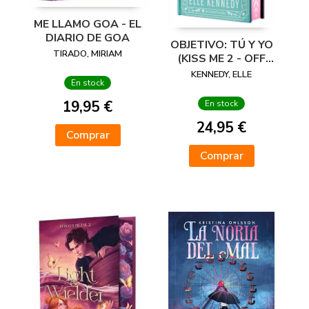
ME LLAMO GOA - EL
DIARIO DE GOA
OBJETIVO: TÚ Y YO
TIRADO, MIRIAM
(KISS ME 2 - OFF
CAMPUS 2) -
KENNEDY, ELLE
En stock
EDICIÓN ESPECIAL
EN TAPA DURA
19,95 €
En stock
CON
24,95 €
Comprar
Comprar