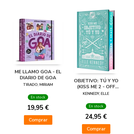
ME LLAMO GOA - EL
DIARIO DE GOA
OBJETIVO: TÚ Y YO
TIRADO, MIRIAM
(KISS ME 2 - OFF
CAMPUS 2) -
KENNEDY, ELLE
En stock
EDICIÓN ESPECIAL
EN TAPA DURA
19,95 €
En stock
CON
24,95 €
Comprar
Comprar