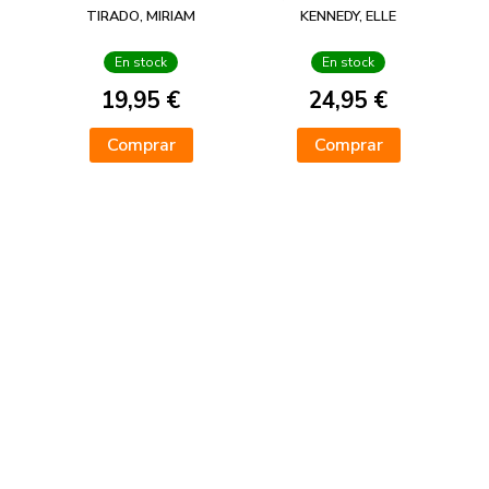
A
CAMPUS 2) -
TIRADO, MIRIAM
KENNEDY, ELLE
EDICIÓN ESPECIAL
EN TAPA DURA
En stock
En stock
CON
19,95 €
24,95 €
Comprar
Comprar