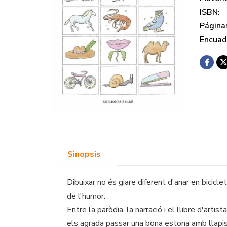
ISBN:
Página
Encuad
Sinopsis
Dibuixar no és giare diferent d'anar en bicicl
de l'humor.
Entre la paròdia, la narració i el llibre d'art
els agrada passar una bona estona amb llapis 