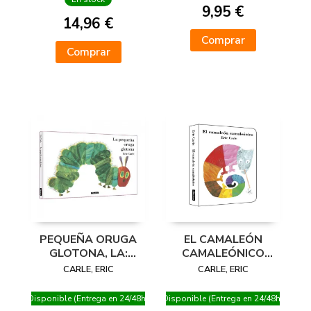
9,95 €
CARLE)
14,96 €
Comprar
Comprar
PEQUEÑA ORUGA
EL CAMALEÓN
GLOTONA, LA:
CAMALEÓNICO
ALBUM ILUSTRADO
(COLECCIÓN ERIC
CARLE, ERIC
CARLE, ERIC
CARLE)
Disponible (Entrega en 24/48h)
Disponible (Entrega en 24/48h)