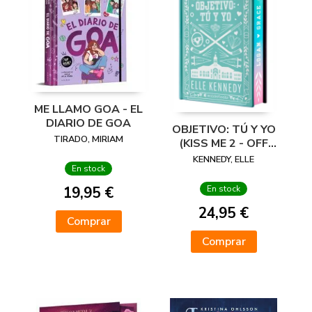
ME LLAMO GOA - EL
DIARIO DE GOA
OBJETIVO: TÚ Y YO
TIRADO, MIRIAM
(KISS ME 2 - OFF
CAMPUS 2) -
KENNEDY, ELLE
En stock
EDICIÓN ESPECIAL
EN TAPA DURA
19,95 €
En stock
CON
24,95 €
Comprar
Comprar