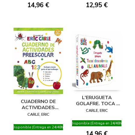
14,96 €
12,95 €
L'ERUGUETA
CUADERNO DE
GOLAFRE. TOCA I
ACTIVIDADES
DESCOBREIX ELS
CARLE, ERIC
PREESCOLAR
CARLE, ERIC
ANIMALS
(COLECCIÓN ERIC
(COL·LECCIÓ ERIC
Disponible (Entrega en 24/48h)
CARLE)
CARLE)
Disponible (Entrega en 24/48h)
14,96 €