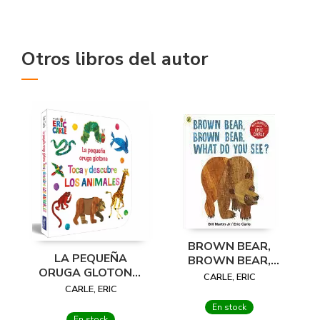
Otros libros del autor
BROWN BEAR,
LA PEQUEÑA
BROWN BEAR,
ORUGA GLOTONA.
WHAT DO YOU
CARLE, ERIC
TOCA Y DESCUBRE
SEE? : WITH AUDIO
CARLE, ERIC
LOS ANIMALES
READ BY ERIC
En stock
(COLECCIÓN ERIC
CARLE
En stock