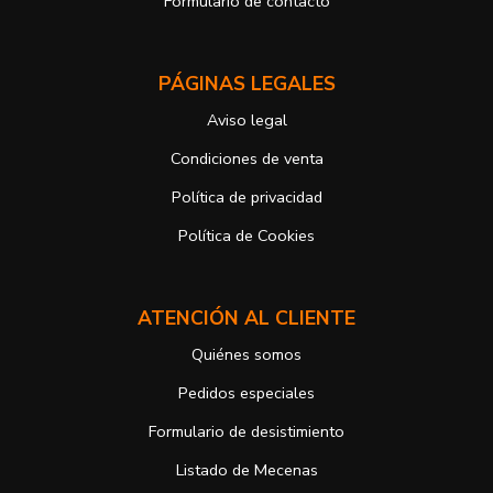
Formulario de contacto
derechos, en este caso, ante la Agencia Española de protección de
datos
https://www.aepd.es
Puede ejercer estos derechos mediante el envío de un correo
PÁGINAS LEGALES
electrónico o de correo postal, ambos con la fotocopia del DNI del
titular, incorporada o anexada:
Aviso legal
Responsable del tratamiento: Antonio José Alcolea Navarro
Dirección postal: Avenida Giorgeta 22, Bajo
Condiciones de venta
Dirección electrónica:
info@vuelodepalabras.com
Política de privacidad
Si desea ampliar información sobre la política de privacidad de
nuestra empresa, puede hacerlo en el siguiente enlace:
Política de Cookies
https://www.vuelodepalabras.com/es/politica-de-privacidad
ATENCIÓN AL CLIENTE
Quiénes somos
Pedidos especiales
Formulario de desistimiento
Listado de Mecenas