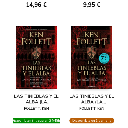
14,96 €
9,95 €
LAS TINIEBLAS Y EL
LAS TINIEBLAS Y EL
ALBA (LA
ALBA (LA
PRECUELA DE LOS
PRECUELA DE LOS
FOLLETT, KEN
FOLLETT, KEN
PILARES DE LA
PILARES DE LA
TIERRA)
TIERRA)(EDICIÓN
Disponible (Entrega en 24/48h)
Disponible en 1 semana
LIMITA