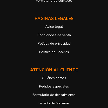
Formulario de contacto
derechos, en este caso, ante la Agencia Española de protección de
datos
https://www.aepd.es
Puede ejercer estos derechos mediante el envío de un correo
PÁGINAS LEGALES
electrónico o de correo postal, ambos con la fotocopia del DNI del
titular, incorporada o anexada:
Aviso legal
Responsable del tratamiento: Antonio José Alcolea Navarro
Dirección postal: Avenida Giorgeta 22, Bajo
Condiciones de venta
Dirección electrónica:
info@vuelodepalabras.com
Política de privacidad
Si desea ampliar información sobre la política de privacidad de
nuestra empresa, puede hacerlo en el siguiente enlace:
Política de Cookies
https://www.vuelodepalabras.com/es/politica-de-privacidad
ATENCIÓN AL CLIENTE
Quiénes somos
Pedidos especiales
Formulario de desistimiento
Listado de Mecenas