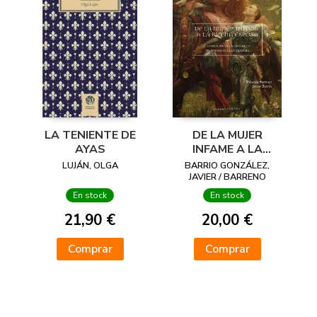
LA TENIENTE DE
DE LA MUJER
AYAS
INFAME A LA
BUENA ESPOSA
LUJÁN, OLGA
BARRIO GONZÁLEZ,
JAVIER / BARRENO
CARNICERO, YOLANDA
En stock
En stock
21,90 €
20,00 €
Comprar
Comprar