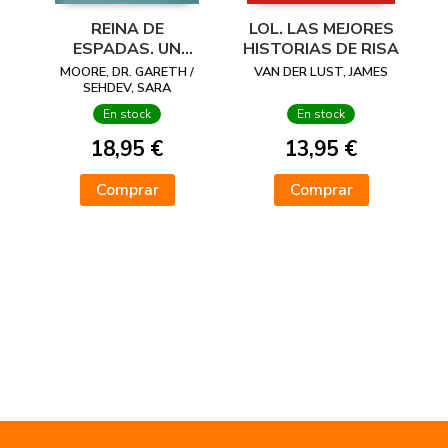
REINA DE
LOL. LAS MEJORES
ESPADAS. UN
HISTORIAS DE RISA
ROMANTASY
MOORE, DR. GARETH /
VAN DER LUST, JAMES
INTERACTIVO
SEHDEV, SARA
En stock
En stock
18,95 €
13,95 €
Comprar
Comprar