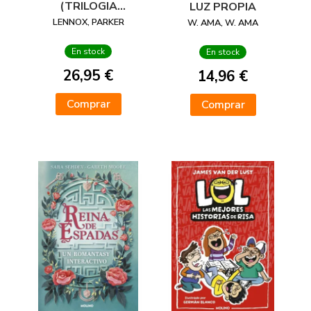
(TRILOGIA
LUZ PROPIA
ESPRITHEAN 2)
LENNOX, PARKER
W. AMA, W. AMA
En stock
En stock
26,95 €
14,96 €
Comprar
Comprar