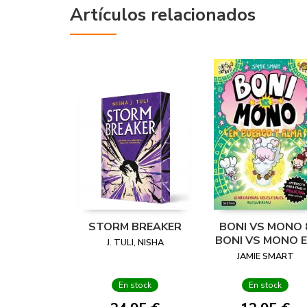
Artículos relacionados
STORM BREAKER
BONI VS MONO 
BONI VS MONO 
J. TULI, NISHA
PUERCO Y ALM
JAMIE SMART
En stock
En stock