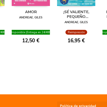
AMOR
¡SÉ VALIENTE,
PEQUEÑO
ANDREAE, GILES
PINGÜINO!
ANDREAE, GILES
/48h)
Disponible (Entrega en 24/48h)
Reimpresión
Disp
12,50 €
16,95 €
Política de privacidad