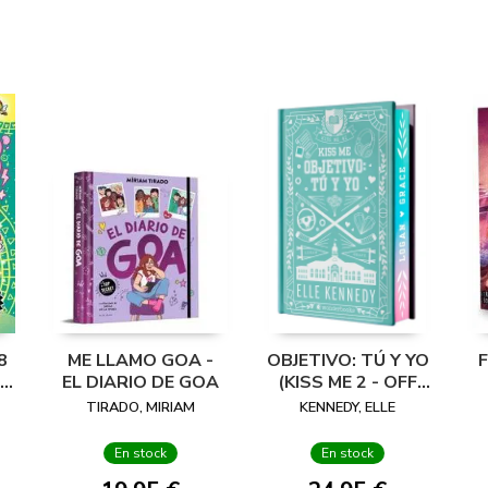
8
ME LLAMO GOA -
OBJETIVO: TÚ Y YO
EN
EL DIARIO DE GOA
(KISS ME 2 - OFF
A
CAMPUS 2) -
TIRADO, MIRIAM
KENNEDY, ELLE
EDICIÓN ESPECIAL
EN TAPA DURA
En stock
En stock
CON