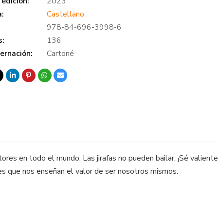
edición:
2023
a:
Castellano
978-84-696-3998-6
s:
136
ernación:
Cartoné
ores en todo el mundo: Las jirafas no pueden bailar, ¡Sé valient
les que nos enseñan el valor de ser nosotros mismos.