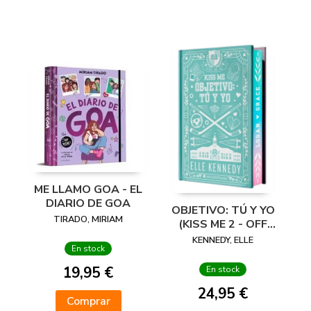
ME LLAMO GOA - EL
DIARIO DE GOA
OBJETIVO: TÚ Y YO
TIRADO, MIRIAM
(KISS ME 2 - OFF
CAMPUS 2) -
KENNEDY, ELLE
En stock
EDICIÓN ESPECIAL
EN TAPA DURA
19,95 €
En stock
CON
24,95 €
Comprar