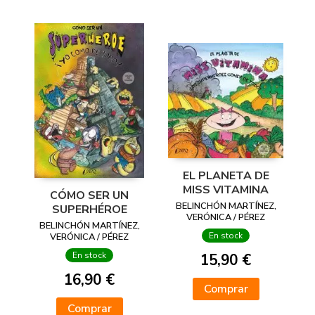
EL PLANETA DE
MISS VITAMINA
CÓMO SER UN
BELINCHÓN MARTÍNEZ,
SUPERHÉROE
VERÓNICA / PÉREZ
BELINCHÓN MARTÍNEZ,
ALCARAZ, ÓSCAR /
En stock
VERÓNICA / PÉREZ
NAVARRO PATERNA,
ALCARAZ, ÓSCAR /
MARIEL / NEGRE
En stock
15,90 €
NAVARRO PATERNA,
POLICARPO, SER
MARIEL / NEGRE
16,90 €
POLICARPO, SER
Comprar
Comprar