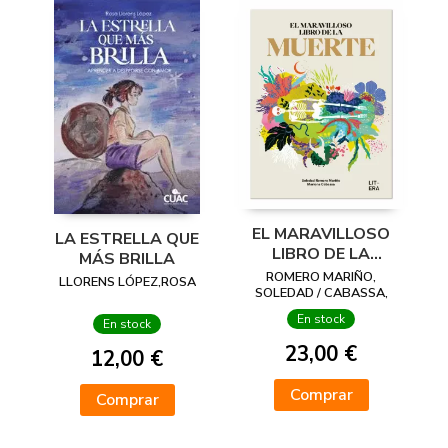
EL MARAVILLOSO
LA ESTRELLA QUE
LIBRO DE LA
MÁS BRILLA
MUERTE
ROMERO MARIÑO,
LLORENS LÓPEZ,ROSA
SOLEDAD / CABASSA,
MARIONA
En stock
En stock
23,00 €
12,00 €
Comprar
Comprar