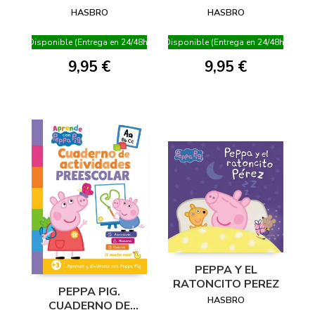
NUEVA HERMANITA
GERMANETA DE LA
HASBRO
HASBRO
DE PEPPA
PEPA
Disponible (Entrega en 24/48h)
Disponible (Entrega en 24/48h)
9,95 €
9,95 €
PEPPA Y EL
RATONCITO PEREZ
PEPPA PIG.
HASBRO
CUADERNO DE