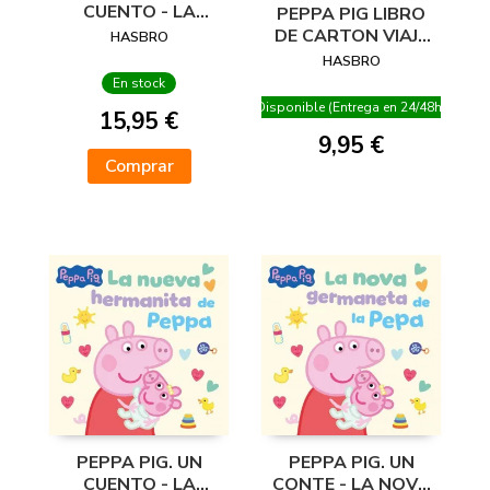
CUENTO - LA
PEPPA PIG LIBRO
HERMANA MAYOR
DE CARTON VIAJE
HASBRO
AL ESPACIO
HASBRO
En stock
Disponible (Entrega en 24/48h)
15,95 €
9,95 €
Comprar
PEPPA PIG. UN
PEPPA PIG. UN
CUENTO - LA
CONTE - LA NOVA