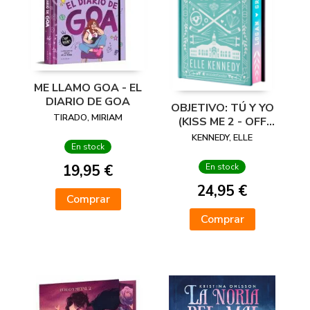
ME LLAMO GOA - EL
DIARIO DE GOA
OBJETIVO: TÚ Y YO
TIRADO, MIRIAM
(KISS ME 2 - OFF
CAMPUS 2) -
KENNEDY, ELLE
En stock
EDICIÓN ESPECIAL
EN TAPA DURA
19,95 €
En stock
CON
24,95 €
Comprar
Comprar