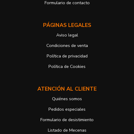
Formulario de contacto
derechos, en este caso, ante la Agencia Española de protección de
datos
https://www.aepd.es
Puede ejercer estos derechos mediante el envío de un correo
PÁGINAS LEGALES
electrónico o de correo postal, ambos con la fotocopia del DNI del
titular, incorporada o anexada:
Aviso legal
Responsable del tratamiento: Antonio José Alcolea Navarro
Dirección postal: Avenida Giorgeta 22, Bajo
Condiciones de venta
Dirección electrónica:
info@vuelodepalabras.com
Política de privacidad
Si desea ampliar información sobre la política de privacidad de
nuestra empresa, puede hacerlo en el siguiente enlace:
Política de Cookies
https://www.vuelodepalabras.com/es/politica-de-privacidad
ATENCIÓN AL CLIENTE
Quiénes somos
Pedidos especiales
Formulario de desistimiento
Listado de Mecenas