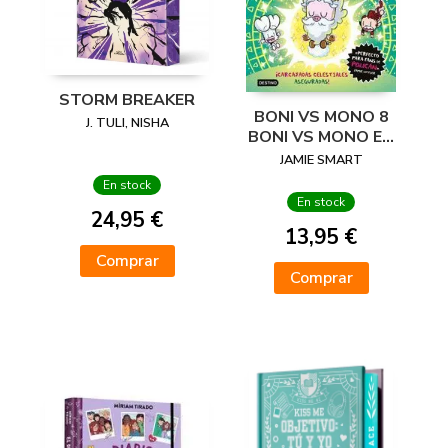
STORM BREAKER
BONI VS MONO 8
J. TULI, NISHA
BONI VS MONO EN
PUERCO Y ALMA
JAMIE SMART
En stock
En stock
24,95 €
13,95 €
Comprar
Comprar