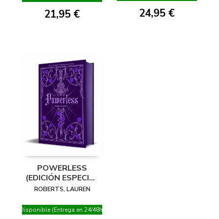
24,95 €
21,95 €
POWERLESS
(EDICIÓN ESPECIAL
LIMITADA) (SAGA
ROBERTS, LAUREN
POWERLESS 1)
Disponible (Entrega en 24/48h)