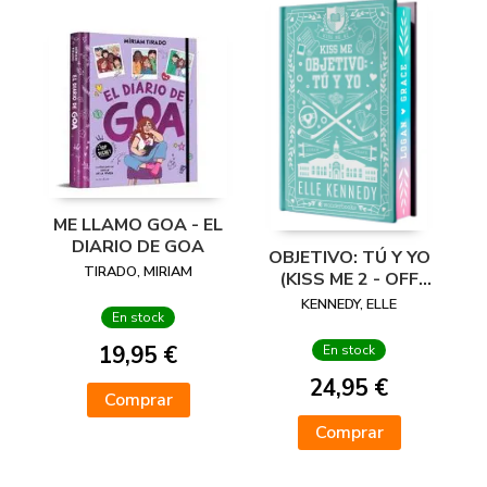
ME LLAMO GOA - EL
DIARIO DE GOA
OBJETIVO: TÚ Y YO
TIRADO, MIRIAM
(KISS ME 2 - OFF
CAMPUS 2) -
KENNEDY, ELLE
En stock
EDICIÓN ESPECIAL
EN TAPA DURA
19,95 €
En stock
CON
24,95 €
Comprar
Comprar