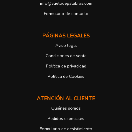
info@vuelodepalabras.com
b) Derecho a presentar una reclamación ante la Autoridad de
control si no ha obtenido satisfacción en el ejercicio de sus
Formulario de contacto
derechos, en este caso, ante la Agencia Española de protección de
datos
https://www.aepd.es
Puede ejercer estos derechos mediante el envío de un correo
PÁGINAS LEGALES
electrónico o de correo postal, ambos con la fotocopia del DNI del
titular, incorporada o anexada:
Aviso legal
Responsable del tratamiento: Antonio José Alcolea Navarro
Dirección postal: Avenida Giorgeta 22, Bajo
Condiciones de venta
Dirección electrónica:
info@vuelodepalabras.com
Política de privacidad
Si desea ampliar información sobre la política de privacidad de
nuestra empresa, puede hacerlo en el siguiente enlace:
Política de Cookies
https://www.vuelodepalabras.com/es/politica-de-privacidad
ATENCIÓN AL CLIENTE
Quiénes somos
Pedidos especiales
Formulario de desistimiento