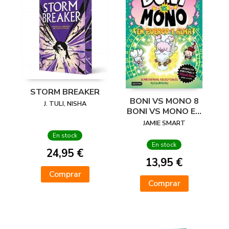
STORM BREAKER
BONI VS MONO 8
J. TULI, NISHA
BONI VS MONO EN
PUERCO Y ALMA
JAMIE SMART
En stock
En stock
24,95 €
13,95 €
Comprar
Comprar