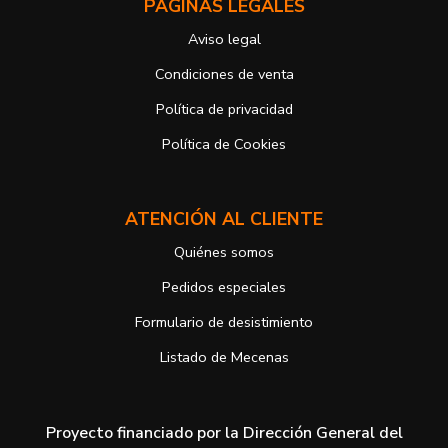
PÁGINAS LEGALES
electrónico o de correo postal, ambos con la fotocopia del DNI del
titular, incorporada o anexada:
Aviso legal
Responsable del tratamiento: Antonio José Alcolea Navarro
Dirección postal: Avenida Giorgeta 22, Bajo
Condiciones de venta
Dirección electrónica:
info@vuelodepalabras.com
Política de privacidad
Si desea ampliar información sobre la política de privacidad de
nuestra empresa, puede hacerlo en el siguiente enlace:
Política de Cookies
https://www.vuelodepalabras.com/es/politica-de-privacidad
ATENCIÓN AL CLIENTE
Quiénes somos
Pedidos especiales
Formulario de desistimiento
Listado de Mecenas
Proyecto financiado por la Dirección General del