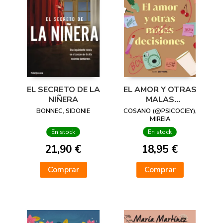
EL SECRETO DE LA
EL AMOR Y OTRAS
NIÑERA
MALAS
DECISIONES
BONNEC, SIDONIE
COSANO (@PSICOCIEY),
MIREIA
En stock
En stock
21,90 €
18,95 €
Comprar
Comprar