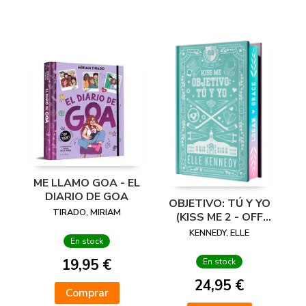
ME LLAMO GOA - EL
DIARIO DE GOA
OBJETIVO: TÚ Y YO
TIRADO, MIRIAM
(KISS ME 2 - OFF
CAMPUS 2) -
KENNEDY, ELLE
En stock
EDICIÓN ESPECIAL
EN TAPA DURA
19,95 €
En stock
CON
24,95 €
Comprar