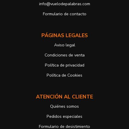
info@vuelodepalabras.com
b) Derecho a presentar una reclamación ante la Autoridad de
control si no ha obtenido satisfacción en el ejercicio de sus
Formulario de contacto
derechos, en este caso, ante la Agencia Española de protección de
datos
https://www.aepd.es
Puede ejercer estos derechos mediante el envío de un correo
PÁGINAS LEGALES
electrónico o de correo postal, ambos con la fotocopia del DNI del
titular, incorporada o anexada:
Aviso legal
Responsable del tratamiento: Antonio José Alcolea Navarro
Dirección postal: Avenida Giorgeta 22, Bajo
Condiciones de venta
Dirección electrónica:
info@vuelodepalabras.com
Política de privacidad
Si desea ampliar información sobre la política de privacidad de
nuestra empresa, puede hacerlo en el siguiente enlace:
Política de Cookies
https://www.vuelodepalabras.com/es/politica-de-privacidad
ATENCIÓN AL CLIENTE
Quiénes somos
Pedidos especiales
Formulario de desistimiento