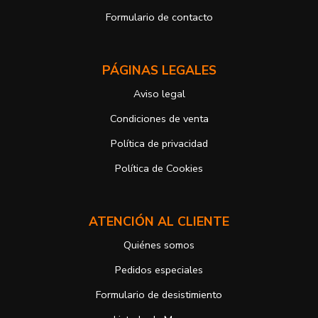
control si no ha obtenido satisfacción en el ejercicio de sus
Formulario de contacto
derechos, en este caso, ante la Agencia Española de protección de
datos
https://www.aepd.es
Puede ejercer estos derechos mediante el envío de un correo
PÁGINAS LEGALES
electrónico o de correo postal, ambos con la fotocopia del DNI del
titular, incorporada o anexada:
Aviso legal
Responsable del tratamiento: Antonio José Alcolea Navarro
Dirección postal: Avenida Giorgeta 22, Bajo
Condiciones de venta
Dirección electrónica:
info@vuelodepalabras.com
Política de privacidad
Si desea ampliar información sobre la política de privacidad de
nuestra empresa, puede hacerlo en el siguiente enlace:
Política de Cookies
https://www.vuelodepalabras.com/es/politica-de-privacidad
ATENCIÓN AL CLIENTE
Quiénes somos
Pedidos especiales
Formulario de desistimiento