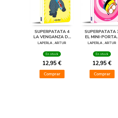
SUPERPATATA 4
SUPERPATATA 
LA VENGANZA DE
EL MINI-PORTA
MALICIA LA
TEMPORAL
LAPERLA , ARTUR
LAPERLA , ARTUR
MALIGNA
En stock
En stock
12,95 €
12,95 €
Comprar
Comprar