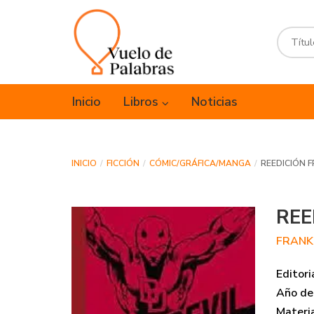
Inicio
Libros
Noticias
INICIO
FICCIÓN
CÓMIC/GRÁFICA/MANGA
REEDICIÓN F
REE
FRANK
Editori
Año de 
Materi