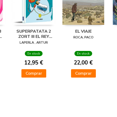
3
SUPERPATATA 2
EL VIAJE
L
ZORT III EL REY
ROCA, PACO
EXTRATERRESTRE
LAPERLA , ARTUR
En stock
En stock
12,95 €
22,00 €
Comprar
Comprar