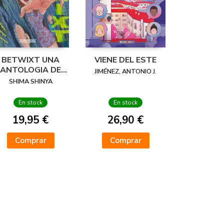
BETWIXT UNA
VIENE DEL ESTE
ANTOLOGIA DE
JIMÉNEZ, ANTONIO J.
MANGA DE
SHIMA SHINYA
TERROR
En stock
En stock
19,95 €
26,90 €
Comprar
Comprar