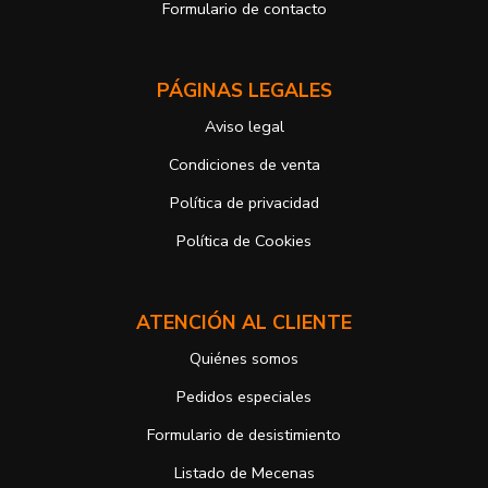
Formulario de contacto
derechos, en este caso, ante la Agencia Española de protección de
datos
https://www.aepd.es
Puede ejercer estos derechos mediante el envío de un correo
PÁGINAS LEGALES
electrónico o de correo postal, ambos con la fotocopia del DNI del
titular, incorporada o anexada:
Aviso legal
Responsable del tratamiento: Antonio José Alcolea Navarro
Dirección postal: Avenida Giorgeta 22, Bajo
Condiciones de venta
Dirección electrónica:
info@vuelodepalabras.com
Política de privacidad
Si desea ampliar información sobre la política de privacidad de
nuestra empresa, puede hacerlo en el siguiente enlace:
Política de Cookies
https://www.vuelodepalabras.com/es/politica-de-privacidad
ATENCIÓN AL CLIENTE
Quiénes somos
Pedidos especiales
Formulario de desistimiento
Listado de Mecenas