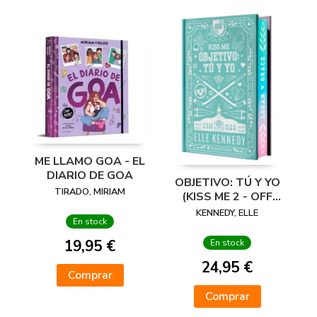
ME LLAMO GOA - EL
DIARIO DE GOA
OBJETIVO: TÚ Y YO
TIRADO, MIRIAM
(KISS ME 2 - OFF
CAMPUS 2) -
KENNEDY, ELLE
En stock
EDICIÓN ESPECIAL
EN TAPA DURA
19,95 €
En stock
CON
24,95 €
Comprar
Comprar