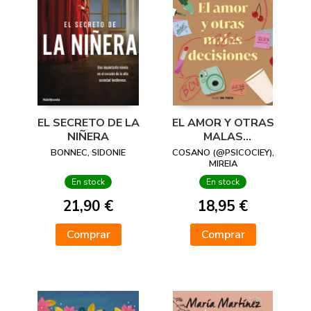
EL SECRETO DE LA
EL AMOR Y OTRAS
NIÑERA
MALAS
DECISIONES
BONNEC, SIDONIE
COSANO (@PSICOCIEY),
MIREIA
En stock
En stock
21,90 €
18,95 €
Comprar
Comprar