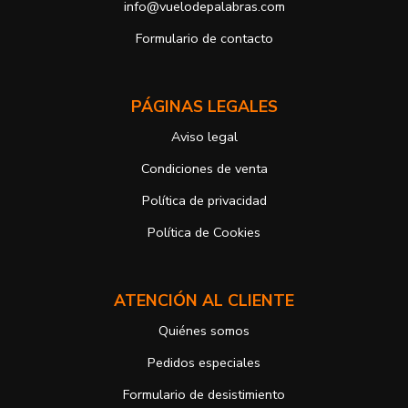
info@vuelodepalabras.com
b) Derecho a presentar una reclamación ante la Autoridad de
control si no ha obtenido satisfacción en el ejercicio de sus
Formulario de contacto
derechos, en este caso, ante la Agencia Española de protección de
datos
https://www.aepd.es
Puede ejercer estos derechos mediante el envío de un correo
PÁGINAS LEGALES
electrónico o de correo postal, ambos con la fotocopia del DNI del
titular, incorporada o anexada:
Aviso legal
Responsable del tratamiento: Antonio José Alcolea Navarro
Dirección postal: Avenida Giorgeta 22, Bajo
Condiciones de venta
Dirección electrónica:
info@vuelodepalabras.com
Política de privacidad
Si desea ampliar información sobre la política de privacidad de
nuestra empresa, puede hacerlo en el siguiente enlace:
Política de Cookies
https://www.vuelodepalabras.com/es/politica-de-privacidad
ATENCIÓN AL CLIENTE
Quiénes somos
Pedidos especiales
Formulario de desistimiento