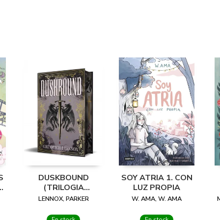
S
DUSKBOUND
SOY ATRIA 1. CON
10
(TRILOGIA
LUZ PROPIA
E
ESPRITHEAN 2)
LENNOX, PARKER
W. AMA, W. AMA
En stock
En stock