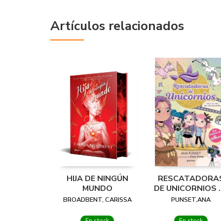
Artículos relacionados
HIJA DE NINGÚN
RESCATADORA
MUNDO
DE UNICORNIOS 
VIAJE AL PAIS D
BROADBENT, CARISSA
PUNSET,ANA
LOS
En stock
En stock