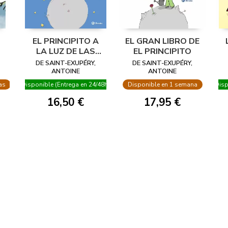
EL PRINCIPITO A
EL GRAN LIBRO DE
LA LUZ DE LAS
EL PRINCIPITO
ESTRELLAS
DE SAINT-EXUPÉRY,
DE SAINT-EXUPÉRY,
ANTOINE
ANTOINE
as
Disponible (Entrega en 24/48h)
Disponible en 1 semana
Disp
16,50 €
17,95 €