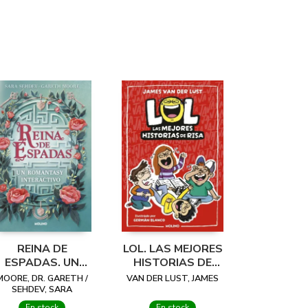
REINA DE
LOL. LAS MEJORES
ESPADAS. UN
HISTORIAS DE
ROMANTASY
RISA
MOORE, DR. GARETH /
VAN DER LUST, JAMES
INTERACTIVO
SEHDEV, SARA
En stock
En stock