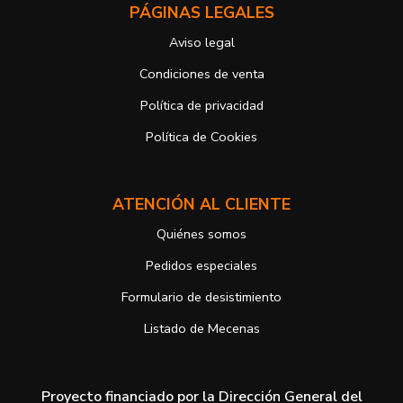
PÁGINAS LEGALES
electrónico o de correo postal, ambos con la fotocopia del DNI del
titular, incorporada o anexada:
Aviso legal
Responsable del tratamiento: Antonio José Alcolea Navarro
Dirección postal: Avenida Giorgeta 22, Bajo
Condiciones de venta
Dirección electrónica:
info@vuelodepalabras.com
Política de privacidad
Si desea ampliar información sobre la política de privacidad de
nuestra empresa, puede hacerlo en el siguiente enlace:
Política de Cookies
https://www.vuelodepalabras.com/es/politica-de-privacidad
ATENCIÓN AL CLIENTE
Quiénes somos
Pedidos especiales
Formulario de desistimiento
Listado de Mecenas
Proyecto financiado por la Dirección General del