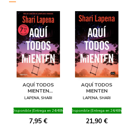
AQUÍ TODOS
AQUÍ TODOS
MIENTEN
MIENTEN
(CAMPAÑA
LAPENA, SHARI
LAPENA, SHARI
EDICIÓN LIMITADA)
Disponible (Entrega en 24/48h)
Disponible (Entrega en 24/48h)
7,95 €
21,90 €