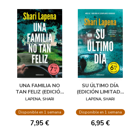
UNA FAMILIA NO
SU ÚLTIMO DÍA
TAN FELIZ (EDICIÓN
(EDICIÓN LIMITADA
LIMITADA A PRECIO
A PRECIO
LAPENA, SHARI
LAPENA, SHARI
ESPECIAL)
ESPECIAL)
Disponible en 1 semana
Disponible en 1 semana
7,95 €
6,95 €