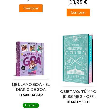
13,95 €
Comprar
Comprar
ME LLAMO GOA - EL
DIARIO DE GOA
OBJETIVO: TÚ Y YO
TIRADO, MIRIAM
(KISS ME 2 - OFF
CAMPUS 2) -
KENNEDY, ELLE
En stock
EDICIÓN ESPECIAL