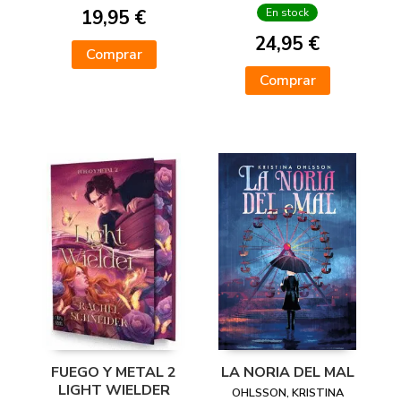
EN TAPA DURA
19,95 €
En stock
CON
24,95 €
Comprar
Comprar
FUEGO Y METAL 2
LA NORIA DEL MAL
LIGHT WIELDER
OHLSSON, KRISTINA