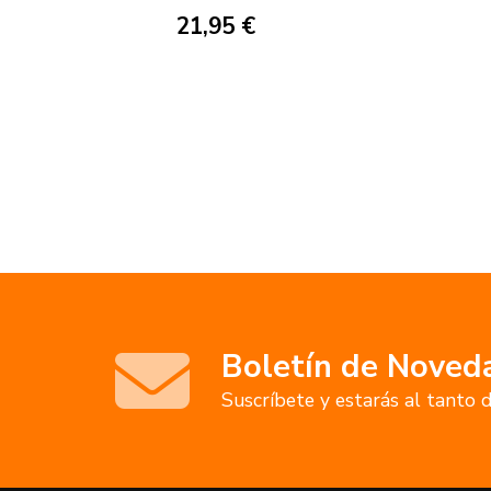
21,95 €
Boletín de Noved
Suscríbete y estarás al tanto