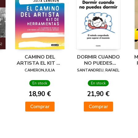
CAMINO DEL
DORMIR CUANDO
M
ARTISTA EL KIT DE
NO PUEDES
HERRAMIENTAS
DORMIR
M
S
CAMERON,JULIA
SANTANDREU, RAFAEL
En stock
En stock
18,90 €
21,90 €
Comprar
Comprar