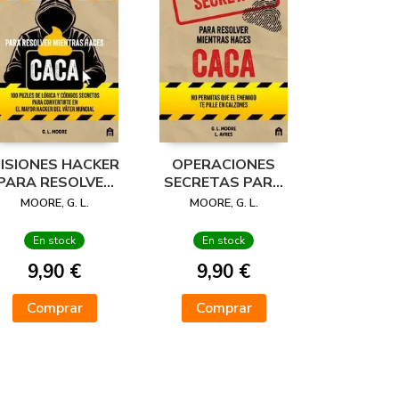
ISIONES HACKER
OPERACIONES
PARA RESOLVER
SECRETAS PARA
IENTRAS HACES
RESOLVER
MOORE, G. L.
MOORE, G. L.
CACA
MIENTRAS HACES
CACA
En stock
En stock
9,90 €
9,90 €
Comprar
Comprar