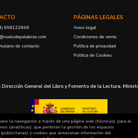
info@vuelodepalabras.com
indic
Legitimación: está basada en el co
correspondiente casilla de acepta
ACTO
PÁGINAS LEGALES
Criterios de conservación de los 
4) 658122848
Aviso legal
para mantener el fin del tratamien
suprimirán con medidas de segur
o@vuelodepalabras.com
Condiciones de venta
los datos.
Destinatarios: no se cederán a ni
mulario de contacto
Política de privacidad
Derechos que asisten al Usuario:
Política de Cookies
a) Derecho a retirar el consentim
portabilidad de los datos persona
datos y a la limitación u oposición
b) Derecho a presentar una reclam
satisfacción en el ejercicio de su
a Dirección General del Libro y Fomento de la Lectura, Minist
protección de datos
https://www
Puede ejercer estos derechos med
postal, ambos con la fotocopia de
Responsable del tratamiento: An
Dirección postal: Avenida Giorge
uario la navegación a través de una página web (técnicas), para el
Dirección electrónica:
info@vuelo
ios (analíticas), que permiten la gestión de los espacios
a (publicitarias) y cookies que almacenan información del
Si desea ampliar información sob