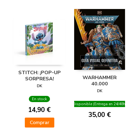
STITCH: ¡POP-UP
WARHAMMER
SORPRESA!
40.000
DK
DK
En stock
Disponible (Entrega en 24/48h)
14,90 €
35,00 €
Comprar