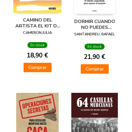
CAMINO DEL
DORMIR CUANDO
ARTISTA EL KIT DE
NO PUEDES
HERRAMIENTAS
CAMERON,JULIA
DORMIR
SANTANDREU, RAFAEL
En stock
En stock
18,90 €
21,90 €
Comprar
Comprar