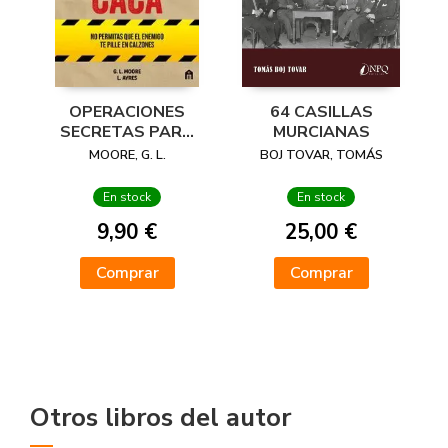
OPERACIONES
64 CASILLAS
SECRETAS PARA
MURCIANAS
RESOLVER
MOORE, G. L.
BOJ TOVAR, TOMÁS
MIENTRAS HACES
CACA
En stock
En stock
9,90 €
25,00 €
Comprar
Comprar
Otros libros del autor