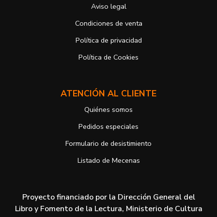
Aviso legal
Responsable del tratamiento: Antonio José Alcolea Navarro
Dirección postal: Avenida Giorgeta 22, Bajo
Condiciones de venta
Dirección electrónica:
info@vuelodepalabras.com
Política de privacidad
Si desea ampliar información sobre la política de privacidad de
nuestra empresa, puede hacerlo en el siguiente enlace:
Política de Cookies
https://www.vuelodepalabras.com/es/politica-de-privacidad
ATENCIÓN AL CLIENTE
Quiénes somos
Pedidos especiales
Formulario de desistimiento
Listado de Mecenas
Proyecto financiado por la Dirección General del
Libro y Fomento de la Lectura, Ministerio de Cultura